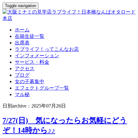
Toggle navigation
ホーム
在籍生徒一覧
出席表
ラブライフ！ってこんなお店
インフォメーション
サービス・料金
アクセス
ブログ
女の子募集中
エフェクトグループ一覧
マル秘
日別archive：2025年07月26日
7/27(日) 気になったらお気軽にどう
ぞ！14時から♪♪