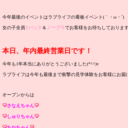
今年最後のイベントはラブライフの看板イベント(｀・ω・´)
女の子全員
Tバック
＆
ノーブラ
でお客様をお待ちしておりま
本日、年内最終営業日です！
今年も1年本当にありがとうございました(*^^)v
ラブライフは今年も最後まで衝撃の見学体験をお客様にお届
オープンからは
さなえ
ちゃん
しゅり
ちゃん
ちか
ちゃん