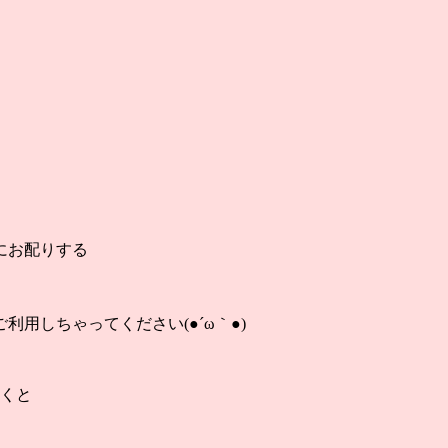
にお配りする
用しちゃってください(●´ω｀●)
だくと