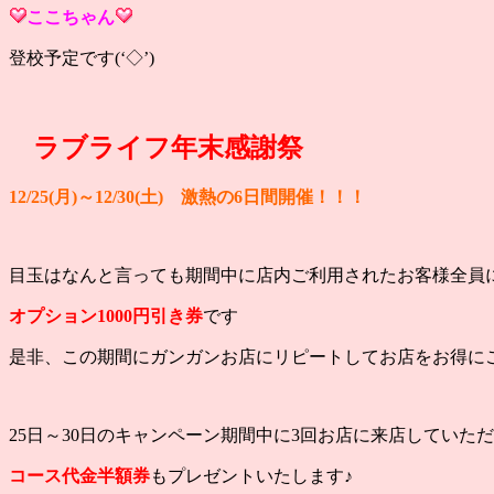
ここ
ちゃん
登校予定です(‘◇’)ゞ
ラブライフ年末感謝祭
12/25(月)～12/30(土) 激熱の6日間開催！！！
目玉はなんと言っても期間中に店内ご利用されたお客様全員
オプション1000円引き券
です
是非、この期間にガンガンお店にリピートしてお店をお得にご利
25日～30日のキャンペーン期間中に3回お店に来店していた
コース代金半額券
もプレゼントいたします♪