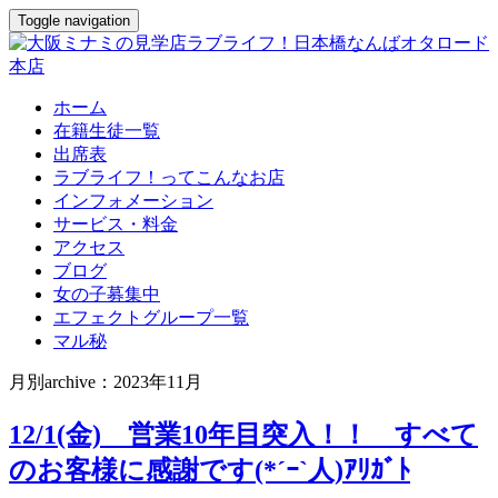
Toggle navigation
ホーム
在籍生徒一覧
出席表
ラブライフ！ってこんなお店
インフォメーション
サービス・料金
アクセス
ブログ
女の子募集中
エフェクトグループ一覧
マル秘
月別archive：2023年11月
12/1(金) 営業10年目突入！！ すべて
のお客様に感謝です(*´ｰ`人)ｱﾘｶﾞﾄ