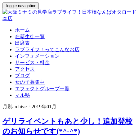
Toggle navigation
ホーム
在籍生徒一覧
出席表
ラブライフ！ってこんなお店
インフォメーション
サービス・料金
アクセス
ブログ
女の子募集中
エフェクトグループ一覧
マル秘
月別archive：2019年01月
ゲリライベントもあと少し！追加登校
のお知らせです(*^-^*)