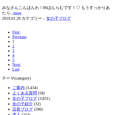
みなさんこんばんわ！86ばんらむです！♡ もうすっかりあ
たり...
more
2019.01.29
カテゴリー：
女の子ブログ
First
Previous
1
2
3
4
5
Next
Last
テーマ(category)
ご案内
(3,434)
よくある質問
(58)
女の子ブログ
(3,831)
女の子紹介
(32)
店長ブログ
(290)
求人
(214)