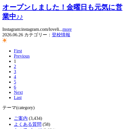
オープンしました！金曜日も元気に営
業中♪♪
Instagram:instagram.com/loveli...
more
2026.06.26
カテゴリー：
登校情報
First
Previous
1
2
3
4
5
6
Next
Last
テーマ(category)
ご案内
(3,434)
よくある質問
(58)