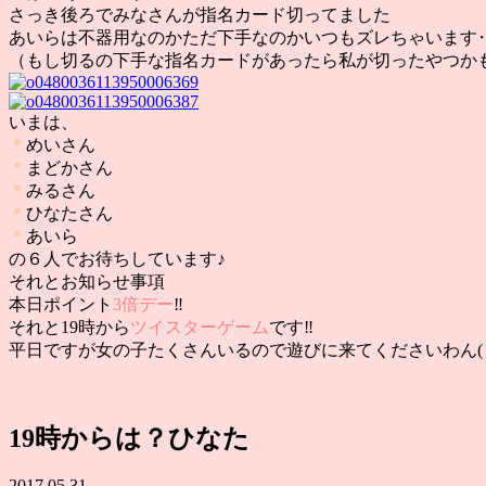
さっき後ろでみなさんが指名カード切ってました
あいらは不器用なのかただ下手なのかいつもズレちゃいます
（もし切るの下手な指名カードがあったら私が切ったやつかもし
いまは、
＊
めいさん
＊
まどかさん
＊
みるさん
＊
ひなたさん
＊
あいら
の６人でお待ちしています♪
それとお知らせ事項
本日ポイント
3倍デー
‼︎
それと19時から
ツイスターゲーム
です‼︎
平日ですが女の子たくさんいるので遊びに来てくださいわん( ∪
19時からは？ひなた
2017.05.31