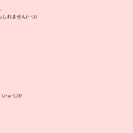
‥
れません(･･;)）
･ω･∪)♡