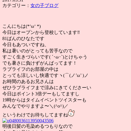
カテゴリー：
女の子ブログ
こんにちは(*‘ω‘ *)
今日はオープンから登校しています‼︎
81ばんのひなたです
今日もあついですね、
私は暑いのがとっても苦手なので
すごく生きづらいです( ´･ω･`)とけちゃう
でも暑さに負けずがんばってます！
ラブライフのお部屋の中は
とっても涼しいし快適ですヽ(⌒(ノ’ω’ )ノ
お時間のあるお兄さんは
ぜひラブライフまで涼みにきてくださーい
今日はポイント3倍デーもしてますし
19時からはタイムイベントツイスターも
みんなでやりますよ〜＼(^o^)／
というわけでお待ちしてますね
明後日髪の毛染めるつもりなので