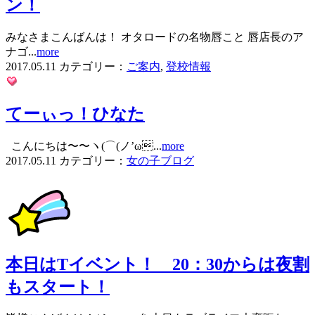
ン！
みなさまこんばんは！ オタロードの名物唇こと 唇店長のア
ナゴ...
more
2017.05.11
カテゴリー：
ご案内
,
登校情報
てーぃっ！ひなた
こんにちは〜〜ヽ(⌒(ノ’ω...
more
2017.05.11
カテゴリー：
女の子ブログ
本日はTイベント！ 20：30からは夜割
もスタート！