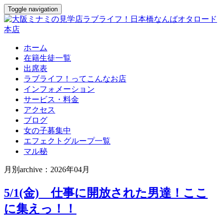
Toggle navigation
ホーム
在籍生徒一覧
出席表
ラブライフ！ってこんなお店
インフォメーション
サービス・料金
アクセス
ブログ
女の子募集中
エフェクトグループ一覧
マル秘
月別archive：2026年04月
5/1(金) 仕事に開放された男達！ここ
に集えっ！！