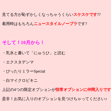
見てる方が恥ずかしくなっちゃうくらい
スケスケです
??
着用時はもちろん
ニュースタイル
ノーブラ
です?
そして！10月から！
・乳氷と書いて「にゅうひ」と読む
・エクスタデンマ
・ぴったりミラーSpecial
・白マイクロビキニ
上記の4つの限定オプションが
恒常オプションに仲間入りです
是非！お気に入りのオプションを見つけちゃってください♪