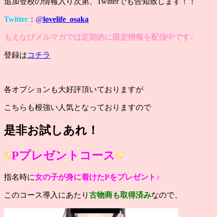
追加登校の情報入り次第、Twitterでも告知致します！！
Twitter
：
@
lovelife_osaka
もえなびメルマガでは定期的に限定情報を配信中です♪
登録は
コチラ
各オプションも大好評頂いておりますが
こちらも根強い人気となっておりますので
是非お試しあれ！
Pプレゼントコース
指名時に
女の子が身に着けたPをプレゼント♪
このコース導入にあたり
古物商も取得済み
なので、