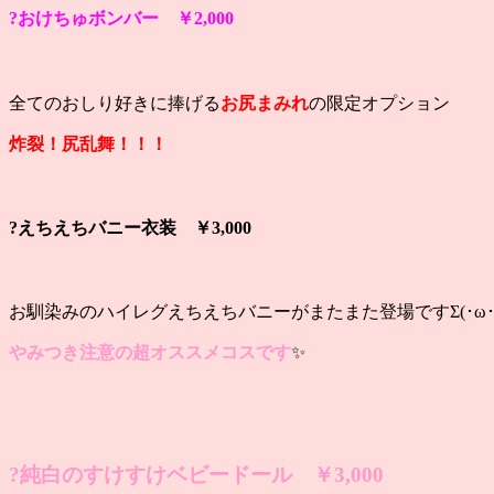
?おけちゅボンバー ￥2,000
全てのおしり好きに捧げる
お尻まみれ
の限定オプション
炸裂！尻乱舞！！！
?えちえちバニー衣装 ￥3,000
お馴染みのハイレグえちえちバニーがまたまた登場ですΣ(･ω･ﾉ
やみつき注意の超オススメコスです
✨
?純白のすけすけベビードール ￥3,000