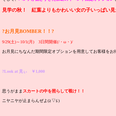
見学の秋！ 紅葉よりもかわいい女の子いっぱい見
?お月見BOMBER！！?
9/29(土)～10/1(月) 3日間開催(/・ω・)/
お月見にちなんだ期間限定オプションを用意してお客様をお
?Look at 見ぃ ￥1,000
思うがまま
スカートの中を照らして覗け！！
ニヤニヤが止まらんぜよ(≧▽≦)