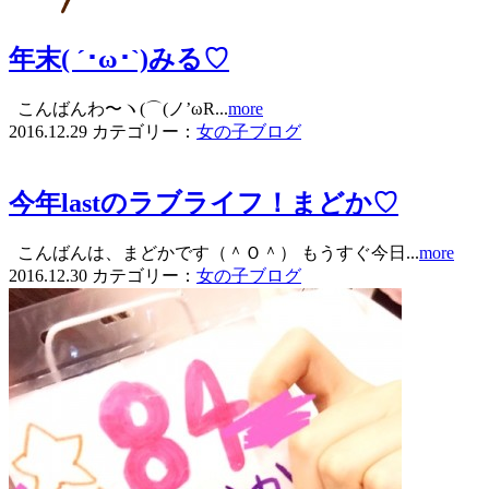
年末( ´･ω･`)みる♡
こんばんわ〜ヽ(⌒(ノ’ωR...
more
2016.12.29
カテゴリー：
女の子ブログ
今年lastのラブライフ！まどか♡
こんばんは、まどかです（＾Ｏ＾） もうすぐ今日...
more
2016.12.30
カテゴリー：
女の子ブログ