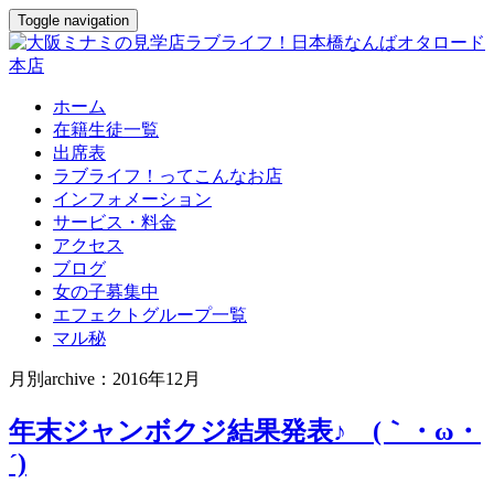
Toggle navigation
ホーム
在籍生徒一覧
出席表
ラブライフ！ってこんなお店
インフォメーション
サービス・料金
アクセス
ブログ
女の子募集中
エフェクトグループ一覧
マル秘
月別archive：2016年12月
年末ジャンボクジ結果発表♪ (｀・ω・
´)