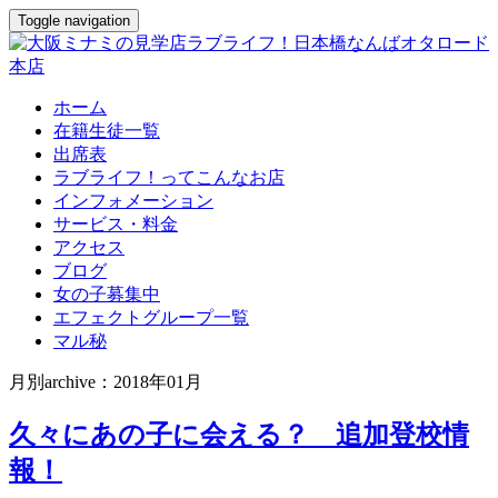
Toggle navigation
ホーム
在籍生徒一覧
出席表
ラブライフ！ってこんなお店
インフォメーション
サービス・料金
アクセス
ブログ
女の子募集中
エフェクトグループ一覧
マル秘
月別archive：2018年01月
久々にあの子に会える？ 追加登校情
報！