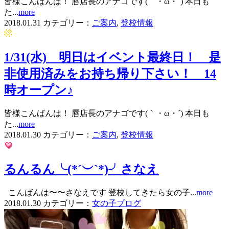
皆様こんばんは！ 唇店長のアナゴです(｀・ω・´) 本日も
た...
more
2018.01.31
カテゴリー：
ご案内
,
登校情報
1/31(水) 明日はイベント最終日！ 是
非使用済みをお持ち帰り下さい！ 14
時オープン♪
皆様こんばんは！ 唇店長のアナゴです(｀・ω・´) 本日も
た...
more
2018.01.30
カテゴリー：
ご案内
,
登校情報
るんるん╰(*´︶`*)╯さなえ
こんばんは〜〜さなえです 登校してきたら女の子...
more
2018.01.30
カテゴリー：
女の子ブログ