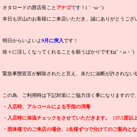
オタロードの唇店長こと
アナゴ
です！(｀･ω･´)
本日も沢山のお客様にご来店いただき、誠にありがとうござ
明日からいよいよ
9月に突入
です！
徐々に涼しくなってくれることを願うばかりですね(´・ω・`)
緊急事態宣言が解除されたと言え、未だに油断が許されない
この為、ご利用時は下記対策にご協力頂く事になりますので
・入店時、アルコールによる手指の消毒
・入店時に体温チェックをさせていただきます。（37.5度
・団体様でのご来店の場合、2名様ずつで分けてのご案内と