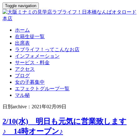
Toggle navigation
ホーム
在籍生徒一覧
出席表
ラブライフ！ってこんなお店
インフォメーション
サービス・料金
アクセス
ブログ
女の子募集中
エフェクトグループ一覧
マル秘
日別archive：2021年02月09日
2/10(水) 明日も元気に営業致します
♪ 14時オープン♪