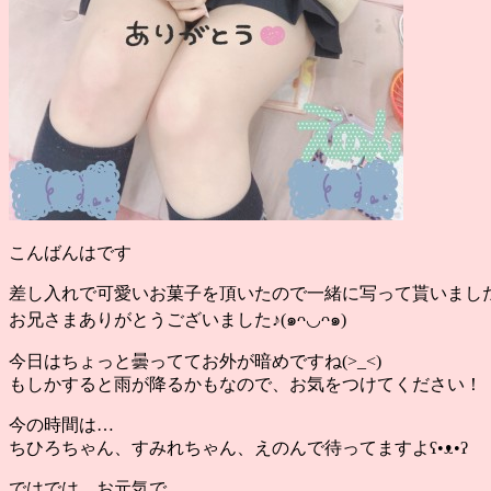
こんばんはです
差し入れで可愛いお菓子を頂いたので一緒に写って貰いまし
お兄さまありがとうございました♪(๑ᴖ◡ᴖ๑)
今日はちょっと曇っててお外が暗めですね(>_<)
もしかすると雨が降るかもなので、お気をつけてください！
今の時間は…
ちひろちゃん、すみれちゃん、えのんで待ってますよʕ•ᴥ•ʔ
ではでは お元気で