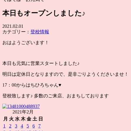
本日もオープンしました♪
2021.02.01
カテゴリー：
登校情報
おはようございます！
本日も元気に営業スタートしました♪
明日は定休日となりますので、是非ごりようくださいませ！
17：00からはちひろちゃん♥
登校致します♪ 多数のご来店、おまちしております
2021年2月
月
火
水
木
金
土
日
1
2
3
4
5
6
7