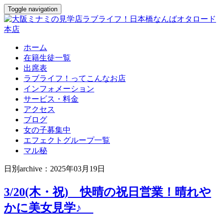
Toggle navigation
ホーム
在籍生徒一覧
出席表
ラブライフ！ってこんなお店
インフォメーション
サービス・料金
アクセス
ブログ
女の子募集中
エフェクトグループ一覧
マル秘
日別archive：2025年03月19日
3/20(木・祝) 快晴の祝日営業！晴れや
かに美女見学♪