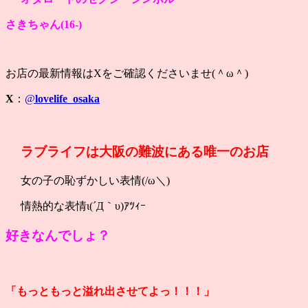
さきちゃん(16
-)
お店の最新情報はXをご確認くださいませ(＾ω＾)
X
：
@
lovelife_osaka
ラブライフは大阪の難波にある唯一のお店
女の子の恥ずかしい表情(/ω＼)
情熱的な表情ι(´Д｀υ)ｱﾂｨｰ
好きなんでしょ？
「もっともっと溢れ出させてよっ！！！」