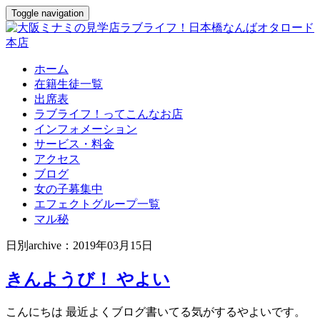
Toggle navigation
ホーム
在籍生徒一覧
出席表
ラブライフ！ってこんなお店
インフォメーション
サービス・料金
アクセス
ブログ
女の子募集中
エフェクトグループ一覧
マル秘
日別archive：2019年03月15日
きんようび！ やよい
こんにちは 最近よくブログ書いてる気がするやよいです。