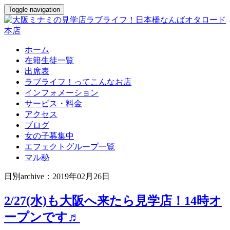
Toggle navigation
ホーム
在籍生徒一覧
出席表
ラブライフ！ってこんなお店
インフォメーション
サービス・料金
アクセス
ブログ
女の子募集中
エフェクトグループ一覧
マル秘
日別archive：2019年02月26日
2/27(水)も大阪へ来たら見学店！14時オ
ープンです♬