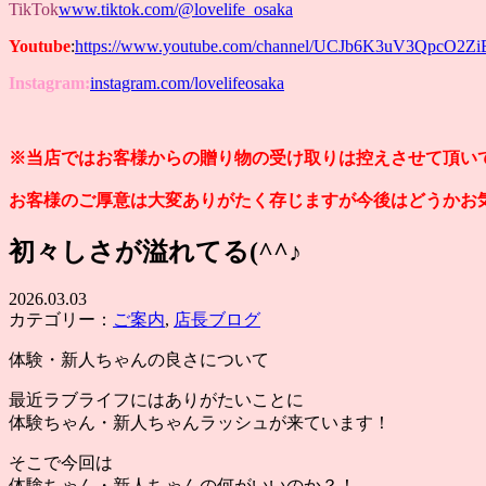
TikTok
www.tiktok.com/@lovelife_osaka
Youtube
:
https://www.youtube.com/channel/UCJb6K3uV3QpcO2Z
Instagram:
instagram.com/lovelifeosaka
※当店ではお客様からの贈り物の受け取りは控えさせて頂い
お客様のご厚意は大変ありがたく存じますが今後はどうかお
初々しさが溢れてる(^^♪
2026.03.03
カテゴリー：
ご案内
,
店長ブログ
体験・新人ちゃんの良さについて
最近ラブライフにはありがたいことに
体験ちゃん・新人ちゃんラッシュが来ています！
そこで今回は
体験ちゃん・新人ちゃんの何がいいのか？！