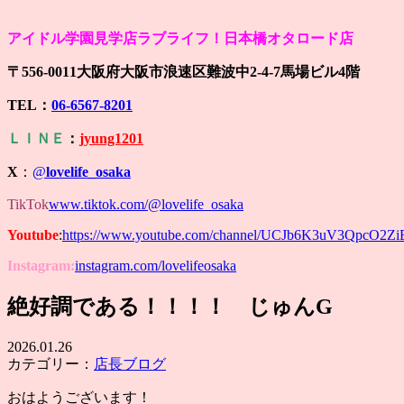
アイドル学園見学店ラブライフ！日本橋オタロード店
〒556-0011大阪府大阪市浪速区難波中2-4-7馬場ビル4階
TEL：
06-6567-8201
ＬＩＮＥ
：
jyung1201
X
：
@
lovelife_osaka
TikTok
www.tiktok.com/@lovelife_osaka
Youtube
:
https://www.youtube.com/channel/UCJb6K3uV3QpcO2Z
Instagram:
instagram.com/lovelifeosaka
絶好調である！！！！ じゅんG
2026.01.26
カテゴリー：
店長ブログ
おはようございます！