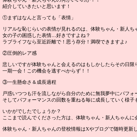
紹介していきたいと思います！
①まずはなんと言っても「表情」
リアルな恥じらいの表情が見れるのは、体験ちゃん・新人ち
女の子の困惑した表情…好きですよね？
ラブライフなら至近距離で！思う存分！満喫できますよ♪
②圧倒的レア感
悲しいですが体験ちゃんと会えるのはもしかしたらその日限
一期一会！この機会を逃すべからず！！
③一生懸命さ＆成長過程
戸惑いつつも汗を流しながら自分のために無我夢中にパフォ
そしてパフォーマンスの回数を重ねる毎に成長していく様子
いかがでしたでしょうか？
ここまで読んでくださった方は、体験ちゃん・新人ちゃんに
体験ちゃん・新人ちゃんの登校情報はXやブログで随時更新