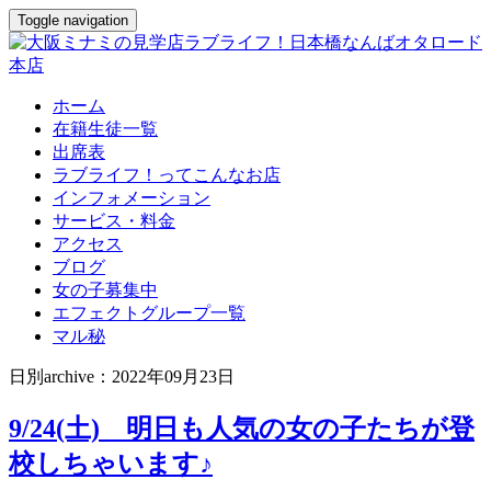
Toggle navigation
ホーム
在籍生徒一覧
出席表
ラブライフ！ってこんなお店
インフォメーション
サービス・料金
アクセス
ブログ
女の子募集中
エフェクトグループ一覧
マル秘
日別archive：2022年09月23日
9/24(土) 明日も人気の女の子たちが登
校しちゃいます♪