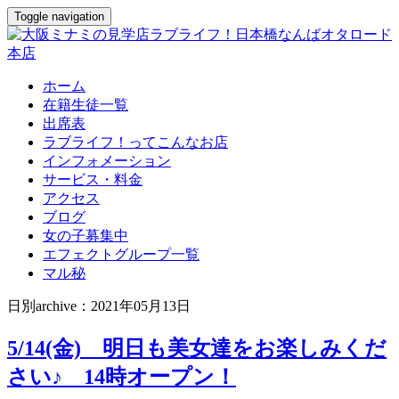
Toggle navigation
ホーム
在籍生徒一覧
出席表
ラブライフ！ってこんなお店
インフォメーション
サービス・料金
アクセス
ブログ
女の子募集中
エフェクトグループ一覧
マル秘
日別archive：2021年05月13日
5/14(金) 明日も美女達をお楽しみくだ
さい♪ 14時オープン！