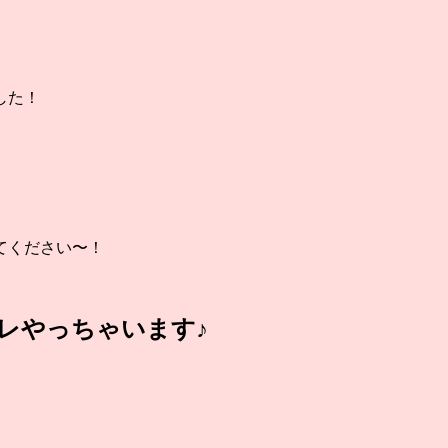
した！
てください〜！
アレやっちゃいます♪