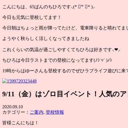
こんにちは、65ばんのちひろです⸜(* ॑꒳ ॑* )⸝
今日も元気に登校してます！
今日朝はちょっと雨が降ってたけど、電車降りると晴れてま
ようやく秋らしく涼しくなってきましたね
これくらいの気温が過ごしやすくてちひろは好きです⸜❤︎⸝
ちひろは今日ラストまでの登校になってます(ﾉｼ˙▿˙ )ﾉｼ
19時からはゆーさんも登校するのでぜひラブライフ遊びに来
9/11（金）はゾロ目イベント！人気の
2020.09.10
カテゴリー：
ご案内
,
登校情報
皆様こんにちは！