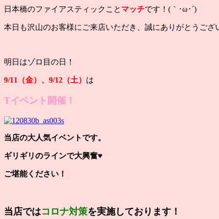
日本橋のファイアスティックこと
マッチ
です！(｀･ω･´)
本日も沢山のお客様にご来店いただき、誠にありがとうござ
明日はゾロ目の日！
9/11（金）、9/12（土）
は
Tイベント開催！
当店の大人気イベントです。
ギリギリのラインで大興奮♥
ご堪能ください！
当店では
コロナ対策
を実施しております！