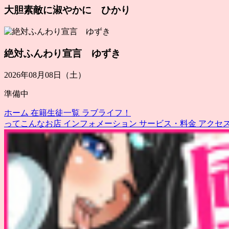
大胆素敵に淑やかに ひかり
絶対ふんわり宣言 ゆずき
2026年08月08日（土）
準備中
ホーム
在籍生徒一覧
ラブライフ！
ってこんなお店
インフォメーション
サービス・料金
アクセ