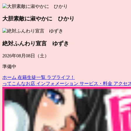
大胆素敵に淑やかに ひかり
絶対ふんわり宣言 ゆずき
2026年08月08日（土）
準備中
ホーム
在籍生徒一覧
ラブライフ！
ってこんなお店
インフォメーション
サービス・料金
アクセ