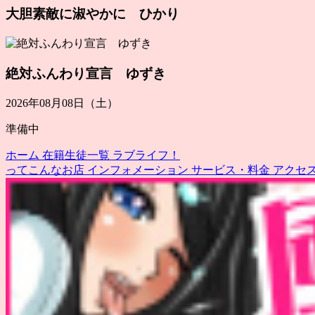
大胆素敵に淑やかに ひかり
絶対ふんわり宣言 ゆずき
2026年08月08日（土）
準備中
ホーム
在籍生徒一覧
ラブライフ！
ってこんなお店
インフォメーション
サービス・料金
アクセ