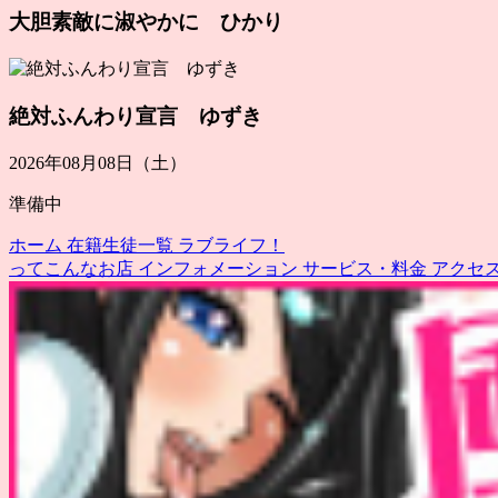
大胆素敵に淑やかに ひかり
絶対ふんわり宣言 ゆずき
2026年08月08日（土）
準備中
ホーム
在籍生徒一覧
ラブライフ！
ってこんなお店
インフォメーション
サービス・料金
アクセ