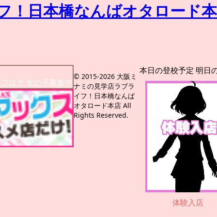
本日の登校予定
明日
© 2015-2026 大阪ミ
ス
ブログ
女の子募集中
ナミの見学店ラブラ
イフ！日本橋なんば
オタロード本店 All
Rights Reserved.
体験入店