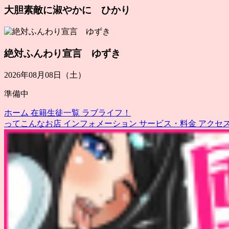
大胆素敵に淑やかに ひかり
絶対ふんわり宣言 ゆずき
2026年08月08日（土）
準備中
ホーム
在籍生徒一覧
ラブライフ！
ってこんなお店
インフォメーション
サービス・料金
アクセ