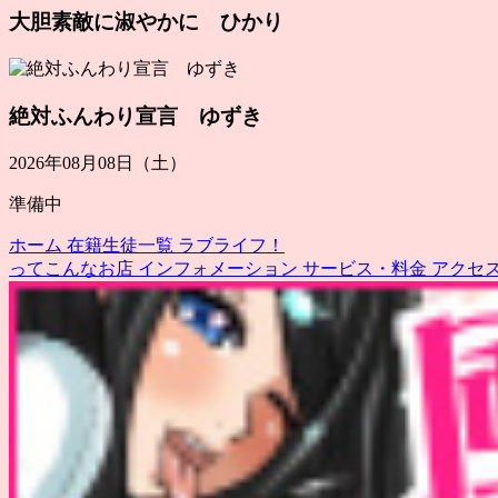
大胆素敵に淑やかに ひかり
絶対ふんわり宣言 ゆずき
2026年08月08日（土）
準備中
ホーム
在籍生徒一覧
ラブライフ！
ってこんなお店
インフォメーション
サービス・料金
アクセ