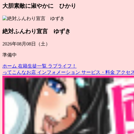
大胆素敵に淑やかに ひかり
絶対ふんわり宣言 ゆずき
2026年08月08日（土）
準備中
ホーム
在籍生徒一覧
ラブライフ！
ってこんなお店
インフォメーション
サービス・料金
アクセ