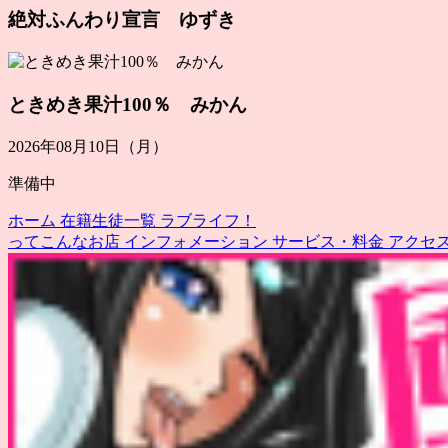
絶対ふんわり宣言 ゆずき
ときめき果汁100％ みかん
2026年08月10日（月）
準備中
ホーム
在籍生徒一覧
ラブライフ！
ってこんなお店
インフォメーション
サービス・料金
アクセ