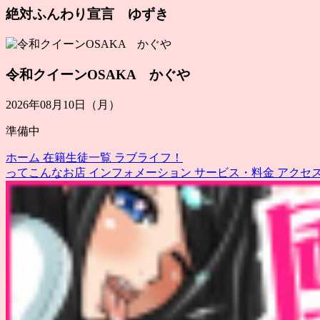
絶対ふんわり宣言 ゆずき
令和クイーンOSAKA かぐや
2026年08月10日（月）
準備中
ホーム
在籍生徒一覧
ラブライフ！
ってこんなお店
インフォメーション
サービス・料金
アクセ