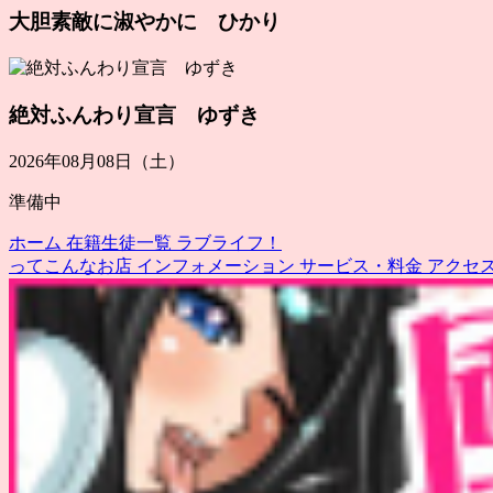
大胆素敵に淑やかに ひかり
絶対ふんわり宣言 ゆずき
2026年08月08日（土）
準備中
ホーム
在籍生徒一覧
ラブライフ！
ってこんなお店
インフォメーション
サービス・料金
アクセ