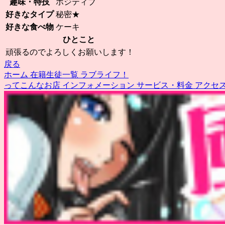
趣味・特技
ポジティブ
好きなタイプ
秘密★
好きな食べ物
ケーキ
ひとこと
頑張るのでよろしくお願いします！
戻る
ホーム
在籍生徒一覧
ラブライフ！
ってこんなお店
インフォメーション
サービス・料金
アクセ