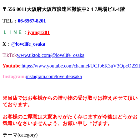
〒556-0011大阪府大阪市浪速区難波中2-4-7馬場ビル4階
TEL：
06-6567-8201
ＬＩＮＥ
：
jyung1201
X
：
@
lovelife_osaka
TikTok
www.tiktok.com/@lovelife_osaka
Youtube
:
https://www.youtube.com/channel/UCJb6K3uV3QpcO2Z
Instagram:
instagram.com/lovelifeosaka
※当店ではお客様からの贈り物の受け取りは控えさせて頂い
ております。
お客様のご厚意は大変ありがたく存じますが今後はどうかお
気遣いなさいませんよう、お願い申し上げます。
テーマ(category)