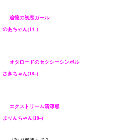
追憶の初恋ガール
のあちゃん(14
–
)
オタロードのセクシーシンボル
さきちゃん(18
–
)
エクストリーム清涼感
まりんちゃん(18
–
)