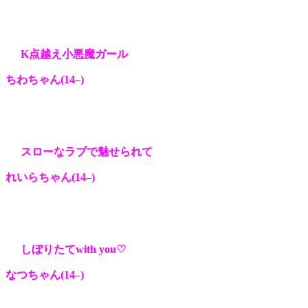
K点越え小悪魔ガール
ちわちゃん(14
–
)
スローなラブで魅せられて
れいらちゃん(14
–
)
しぼりたてwith you♡
なつちゃん(14
–
)