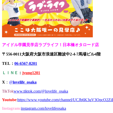
アイドル学園見学店ラブライフ！日本橋オタロード店
〒556-0011大阪府大阪市浪速区難波中2-4-7馬場ビル4階
TEL：
06-6567-8201
ＬＩＮＥ
：
jyung1201
X
：
@
lovelife_osaka
TikTok
www.tiktok.com/@lovelife_osaka
Youtube
:
https://www.youtube.com/channel/UCJb6K3uV3QpcO2Z
Instagram:
instagram.com/lovelifeosaka