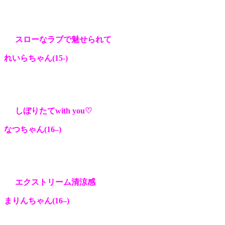
スローなラブで魅せられて
れいらちゃん(15-
)
しぼりたてwith you♡
なつちゃん(16
–
)
エクストリーム清涼感
まりんちゃん(16
–
)