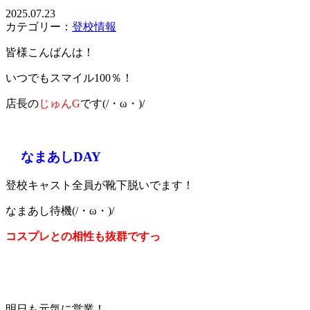
2025.07.23
カテゴリー：
登校情報
皆様こんばんは！
いつでもスマイル100％！
店長の
じゅんG
です(/・ω・)/
なまあしDAY
登校キャスト全員が靴下脱いでます！
なまあし待機(/・ω・)/
コスプレとの相性も抜群ですっ
明日も元気に営業！