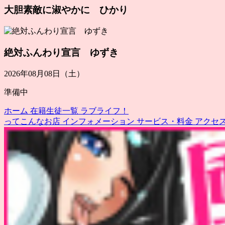
大胆素敵に淑やかに ひかり
絶対ふんわり宣言 ゆずき
2026年08月08日（土）
準備中
ホーム
在籍生徒一覧
ラブライフ！
ってこんなお店
インフォメーション
サービス・料金
アクセ