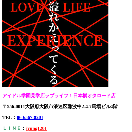
アイドル学園見学店ラブライフ！日本橋オタロード店
〒556-0011大阪府大阪市浪速区難波中2-4-7馬場ビル4階
TEL：
06-6567-8201
ＬＩＮＥ
：
jyung1201