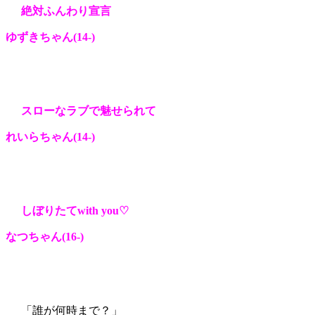
絶対ふんわり宣言
ゆずきちゃん(14-
)
スローなラブで魅せられて
れいらちゃん(14-
)
しぼりたてwith you♡
なつちゃん(16-
)
「誰が何時まで？」