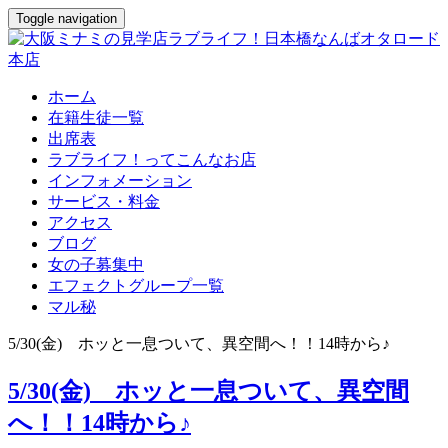
Toggle navigation
ホーム
在籍生徒一覧
出席表
ラブライフ！ってこんなお店
インフォメーション
サービス・料金
アクセス
ブログ
女の子募集中
エフェクトグループ一覧
マル秘
5/30(金) ホッと一息ついて、異空間へ！！14時から♪
5/30(金) ホッと一息ついて、異空間
へ！！14時から♪