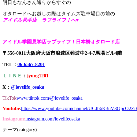
明日もなんさん通りからすぐの
オタロードへお越しの際はタイムズ駐車場目の前の
アイドル見学店 ラブライフ！へ♥
アイドル学園見学店ラブライフ！日本橋オタロード店
〒556-0011大阪府大阪市浪速区難波中2-4-7馬場ビル4階
TEL：
06-6567-8201
ＬＩＮＥ
：
jyung1201
X
：
@
lovelife_osaka
TikTok
www.tiktok.com/@lovelife_osaka
Youtube
:
https://www.youtube.com/channel/UCJb6K3uV3QpcO2Z
Instagram:
instagram.com/lovelifeosaka
テーマ(category)