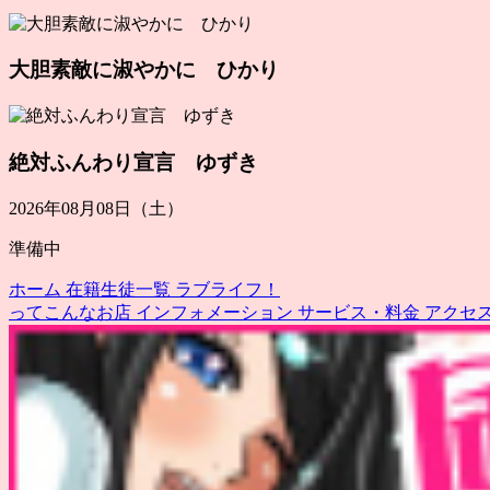
大胆素敵に淑やかに ひかり
絶対ふんわり宣言 ゆずき
2026年08月08日（土）
準備中
ホーム
在籍生徒一覧
ラブライフ！
ってこんなお店
インフォメーション
サービス・料金
アクセ