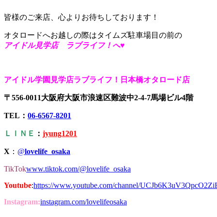
皆様のご来店、心よりお待ちしております！
オタロードへお越しの際はタイムズ駐車場目の前の
アイドル見学店 ラブライフ！へ♥
アイドル学園見学店ラブライフ！日本橋オタロード店
〒556-0011大阪府大阪市浪速区難波中2-4-7馬場ビル4階
TEL：
06-6567-8201
ＬＩＮＥ
：
jyung1201
X
：
@
lovelife_osaka
TikTok
www.tiktok.com/@lovelife_osaka
Youtube
:
https://www.youtube.com/channel/UCJb6K3uV3QpcO2Z
Instagram:
instagram.com/lovelifeosaka