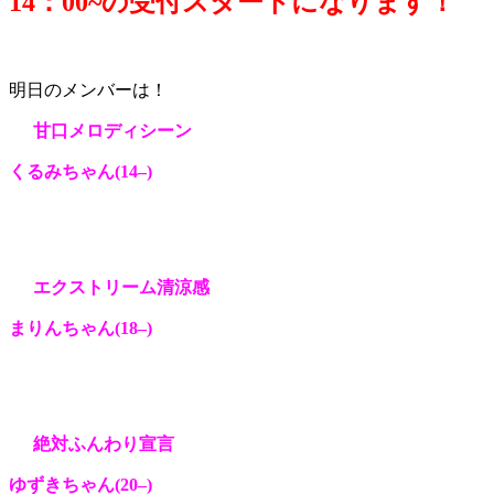
14：0
0~の受付スタートになります！
明日のメンバーは！
甘口メロディシーン
くるみちゃん
(14
–
)
エクストリーム清涼感
まりんちゃん
(18
–
)
絶対ふんわり宣言
ゆずきちゃん
(20
–
)