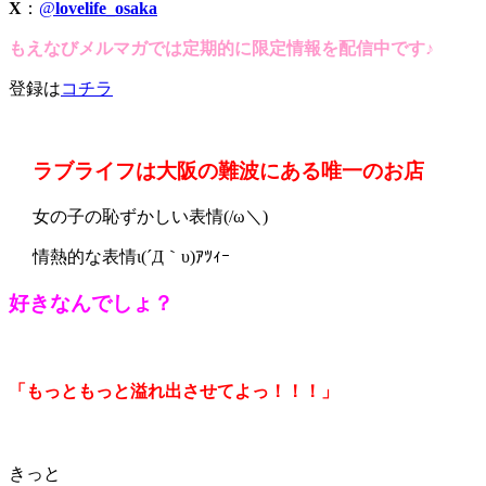
X
：
@
lovelife_osaka
もえなびメルマガでは定期的に限定情報を配信中です♪
登録は
コチラ
ラブライフは大阪の難波にある唯一のお店
女の子の恥ずかしい表情(/ω＼)
情熱的な表情ι(´Д｀υ)ｱﾂｨｰ
好きなんでしょ？
「もっともっと溢れ出させてよっ！！！」
きっと