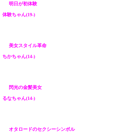
明日が初体験
体験ちゃん(19
-)
美女スタイル革命
ちかちゃん(14
-)
閃光の金髪美女
るなちゃん(14
-)
オタロードのセクシーシンボル