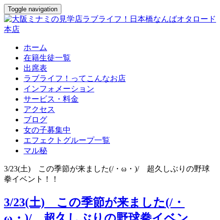
Toggle navigation
ホーム
在籍生徒一覧
出席表
ラブライフ！ってこんなお店
インフォメーション
サービス・料金
アクセス
ブログ
女の子募集中
エフェクトグループ一覧
マル秘
3/23(土) この季節が来ました(/・ω・)/ 超久しぶりの野球
拳イベント！！
3/23(土) この季節が来ました(/・
ω・)/ 超久しぶりの野球拳イベン