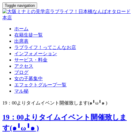
Toggle navigation
ホーム
在籍生徒一覧
出席表
ラブライフ！ってこんなお店
インフォメーション
サービス・料金
アクセス
ブログ
女の子募集中
エフェクトグループ一覧
マル秘
19：00よりタイムイベント開催致します(๑╹ω╹๑ )
19：00よりタイムイベント開催致しま
す(๑╹ω╹๑ )