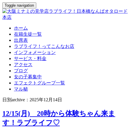
Toggle navigation
ホーム
在籍生徒一覧
出席表
ラブライフ！ってこんなお店
インフォメーション
サービス・料金
アクセス
ブログ
女の子募集中
エフェクトグループ一覧
マル秘
日別archive：2025年12月14日
12/15(月) 20時から体験ちゃん来ま
す！ラブライフ♡