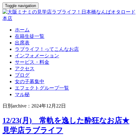
Toggle navigation
ホーム
在籍生徒一覧
出席表
ラブライフ！ってこんなお店
インフォメーション
サービス・料金
アクセス
ブログ
女の子募集中
エフェクトグループ一覧
マル秘
日別archive：2024年12月22日
12/23(月) 常軌を逸した酔狂なお店★
見学店ラブライフ