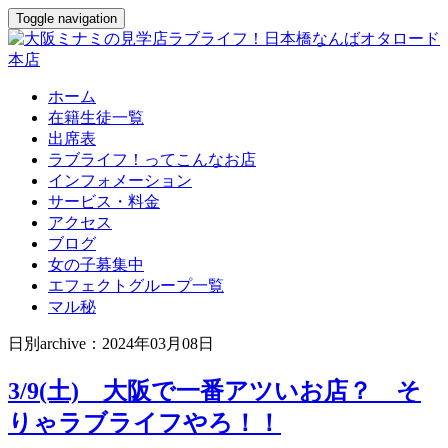
Toggle navigation
ホーム
在籍生徒一覧
出席表
ラブライフ！ってこんなお店
インフォメーション
サービス・料金
アクセス
ブログ
女の子募集中
エフェクトグループ一覧
マル秘
日別archive：2024年03月08日
3/9(土) 大阪で一番アツいお店？ そ
りゃラブライフやろ！！