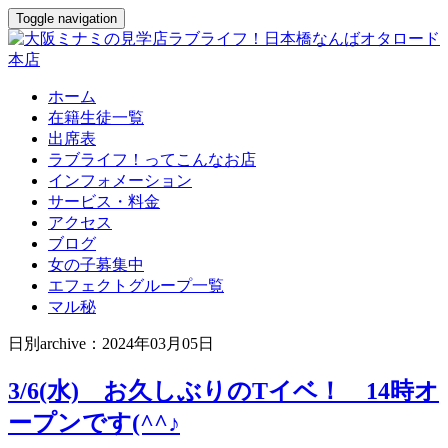
Toggle navigation
ホーム
在籍生徒一覧
出席表
ラブライフ！ってこんなお店
インフォメーション
サービス・料金
アクセス
ブログ
女の子募集中
エフェクトグループ一覧
マル秘
日別archive：2024年03月05日
3/6(水) お久しぶりのTイベ！ 14時オ
ープンです(^^♪