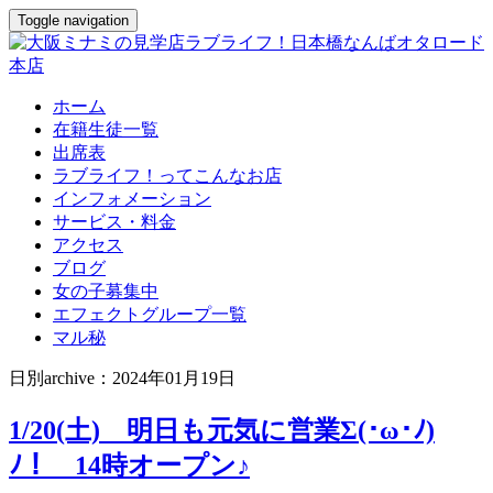
Toggle navigation
ホーム
在籍生徒一覧
出席表
ラブライフ！ってこんなお店
インフォメーション
サービス・料金
アクセス
ブログ
女の子募集中
エフェクトグループ一覧
マル秘
日別archive：2024年01月19日
1/20(土) 明日も元気に営業Σ(･ω･ﾉ)
ﾉ！ 14時オープン♪